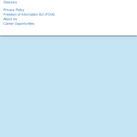
Glossary
Privacy Policy
Freedom of Information Act (FOIA)
About Us
Career Opportunities